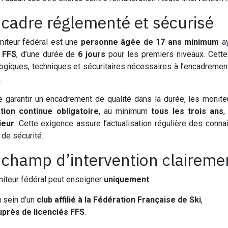
cadre réglementé et sécurisé
iteur fédéral est une
personne âgée de 17 ans minimum
ay
a FFS
, d’une durée de
6 jours
pour les premiers niveaux. Cette
giques, techniques et sécuritaires nécessaires à l’encadrement 
.
e garantir un encadrement de qualité dans la durée, les monit
tion continue obligatoire
, au minimum
tous les trois ans
,
ieur
. Cette exigence assure l’actualisation régulière des co
 de sécurité.
champ d’intervention clairemen
iteur fédéral peut enseigner
uniquement
:
u sein d’un
club affilié à la Fédération Française de Ski
,
uprès de licenciés FFS
.