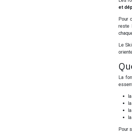
Les fo
et dé
Pour c
reste
chaque
Le Ski
orient
Que
La for
essent
l
l
l
l
Pour se