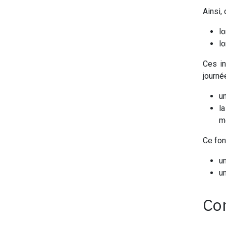
Ainsi,
lo
lo
Ces i
journé
u
l
m
Ce fon
u
u
Co