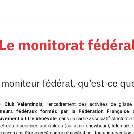
Le Chalet des Bouchards
Avant la glisse
Le monitorat fédéra
moniteur fédéral, qu'est-ce que
i Club Valentinois
, l’encadrement des activités de glis
îneurs fédéraux formés par la Fédération Française 
sivement à titre bénévole
, dans un cadre associatif stricteme
 et des disciplines assimilées (ski alpin, snowboard, télémark, s
n aucun cas être exercé contre rémunération : toute intervention ré