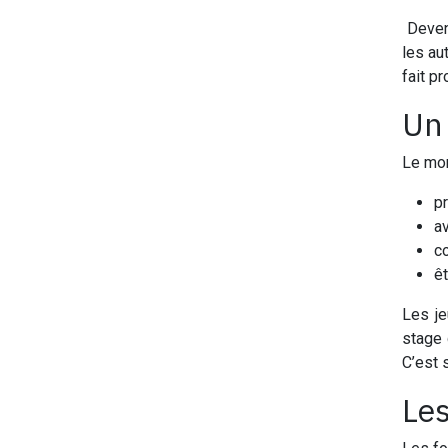
Deven
les au
fait p
Un 
Le mon
pr
av
c
ê
Les je
stage 
C’est 
Les