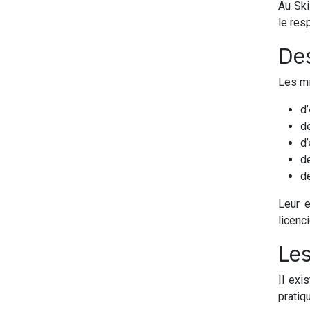
Au Ski
le res
Des
Les mi
d’
d
d’
d
de
Leur e
licenc
Les
Il exi
pratiqu