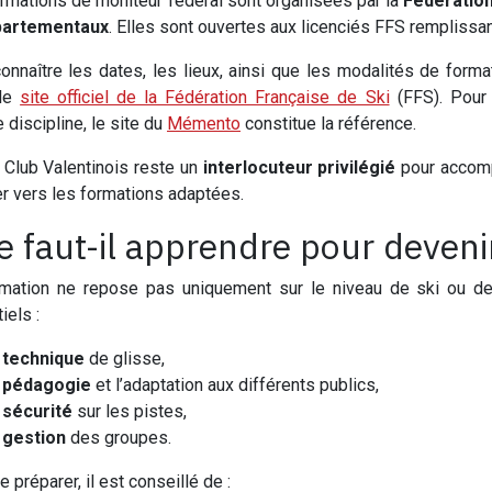
rmations de moniteur fédéral sont organisées par la
Fédération
partementaux
. Elles sont ouvertes aux licenciés FFS remplissan
onnaître les dates, les lieux, ainsi que les modalités de formati
 le
site officiel de la Fédération Française de Ski
(FFS). Pour 
 discipline, le site du
Mémento
constitue la référence.
 Club Valentinois reste un
interlocuteur privilégié
pour accomp
er vers les formations adaptées.
 faut-il apprendre pour deveni
mation ne repose pas uniquement sur le niveau de ski ou de
iels :
a
technique
de glisse,
a
pédagogie
et l’adaptation aux différents publics,
a
sécurité
sur les pistes,
a
gestion
des groupes.
 préparer, il est conseillé de :