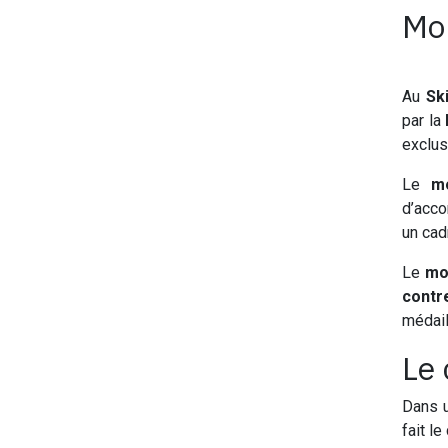
Mon
Au
Sk
par la
exclus
Le
mo
d’acco
un cad
Le
mo
contr
médail
Le 
Dans 
fait l