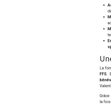
A
d
M
ad
M
t
E
s
Une
La for
FFS
. 
bénév
Valent
Grâce 
la fois