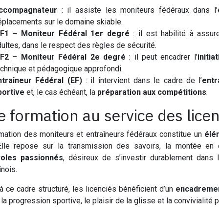
ccompagnateur
: il assiste les moniteurs fédéraux dans l
éplacements sur le domaine skiable.
F1 – Moniteur Fédéral 1er degré
: il est habilité à assure
ultes, dans le respect des règles de sécurité.
F2 – Moniteur Fédéral 2e degré
: il peut encadrer l’
initi
echnique et pédagogique approfondi.
ntraîneur Fédéral (EF)
: il intervient dans le cadre de l’
entr
portive
et, le cas échéant, la
préparation aux compétitions
.
 formation au service des licen
mation des moniteurs et entraîneurs fédéraux constitue un
élém
Elle repose sur la transmission des savoirs, la montée en
oles passionnés
, désireux de s’investir durablement dans 
inois.
à ce cadre structuré, les licenciés bénéficient d’un
encadremen
 la progression sportive, le plaisir de la glisse et la convivialité p