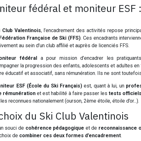
iteur fédéral et moniteur ESF :
i Club Valentinois
, l’encadrement des activités repose princi
Fédération Française de Ski (FFS)
. Ces encadrants intervien
ivement au sein d’un club affilié et auprès de licenciés FFS.
niteur fédéral
a pour mission d’encadrer les pratiquants
mpagner la progression des enfants, adolescents et adultes en 
re éducatif et associatif, sans rémunération. Ils ne sont toutefoi
niteur ESF (École du Ski Français)
est, quant à lui, un
profes
e rémunération
et est habilité à faire passer les
tests officiel
les reconnues nationalement (ourson, 2ème étoile, étoile d’or...).
choix du Ski Club Valentinois
un souci de
cohérence pédagogique
et de
reconnaissance of
e choix de
combiner ces deux formes d’encadrement
.