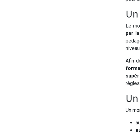
Un 
Le mon
par l
pédago
niveau
Afin d
forma
supér
règles
Un 
Un mon
a
a