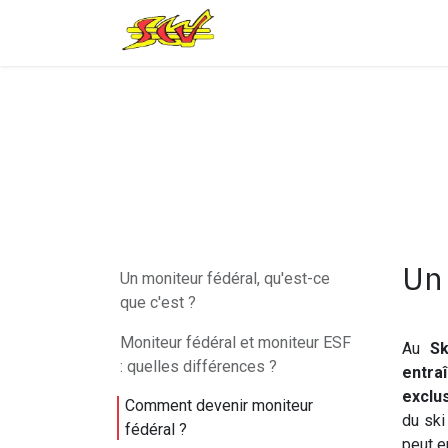
Se rendre au contenu
Le Club
Nos activités
Un 
Un moniteur fédéral, qu'est-ce
que c'est ?
Moniteur fédéral et moniteur ESF
Au
Sk
: quelles différences ?
entra
exclu
Comment devenir moniteur
du ski
fédéral ?
peut e