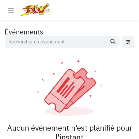
Se rendre au contenu
Événements
Aucun événement n'est planifié pour
l'instant