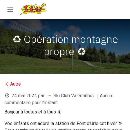
Se rendre au contenu
♻️ Opération montagne
propre ♻️
Autre
24 mai 2024
par
Ski Club Valentinois
| Aucun
commentaire pour l'instant
Bonjour à toutes et à tous ☀️
Vos enfants ont adoré la station de Font d'Urle cet hiver ⛷️