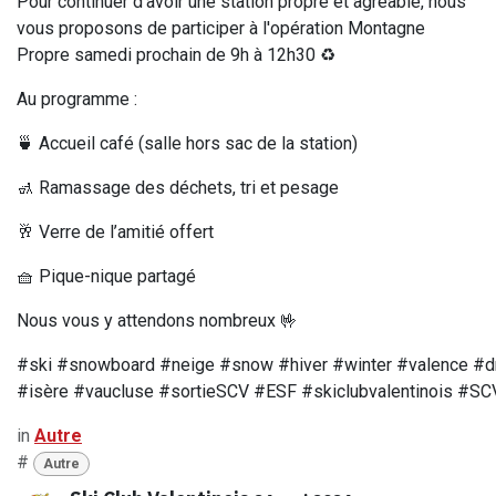
Pour continuer d'avoir une station propre et agréable, nous
vous proposons de participer à l'opération Montagne
Propre samedi prochain de 9h à 12h30 ♻️
Au programme :
🍵 Accueil café (salle hors sac de la station)
🚮 Ramassage des déchets, tri et pesage
🥂 Verre de l’amitié offert
🧺 Pique-nique partagé
Nous vous y attendons nombreux 🤟
#ski
#snowboard #neige #snow
#hiver #winter #valence #
#isère #vaucluse #sortieSCV #ESF #skiclubvalentinois #S
in
Autre
#
Autre